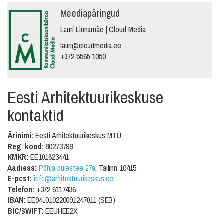
Meediapäringud
Lauri Linnamäe | Cloud Media
lauri@cloudmedia.ee
+372 5565 1050
Eesti Arhitektuurikeskuse
kontaktid
Ärinimi:
Eesti Arhitektuurikeskus MTÜ
Reg. kood:
80273798
KMKR:
EE101623441
Aadress:
Põhja puiestee 27a
, Tallinn 10415
E-post:
info@arhitektuurikeskus.ee
Telefon:
+372 6117436
IBAN:
EE941010220091247011 (SEB)
BIC/SWIFT:
EEUHEE2X