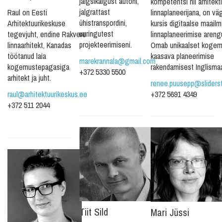
jalgsikäigust autoni,
kompetentsi nii arhitekti
jalgrattast
Raul on Eesti
linnaplaneerijana, on vä
ühistranspordini,
Arhitektuurikeskuse
kursis digitaalse maailm
uuringutest
tegevjuht, endine Rakvere
linnaplaneerimise areng
projekteerimiseni.
linnaarhitekt, Kanadas
Omab unikaalset kogem
töötanud laia
kaasava planeerimise
marekrannala@gmail.com
kogemustepagasiga
rakendamisest Inglismaa
+372 5330 5500
arhitekt ja juht.
renee.puusepp@sliderst
raul@arhitektuurikeskus.ee
+372 5691 4349
+372 511 2044
Tiit Sild
Mari Jüssi