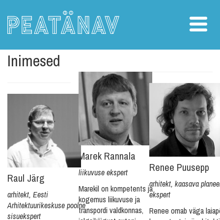
Inimesed
Marek Rannala
Renee Puusepp
liikuvuse ekspert
Raul Järg
arhitekt, kaasava plane
Marekil on kompetents ja
arhitekt, Eesti
ekspert
kogemus liikuvuse ja
Arhitektuurikeskuse poolne
transpordi valdkonnas,
Renee omab väga laiapõ
sisuekspert