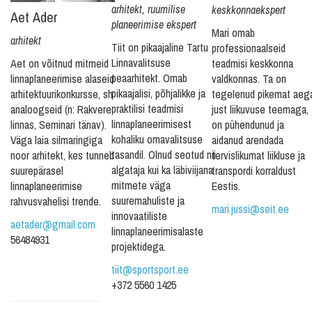
arhitekt, ruumilise
keskkonnaekspert
Aet Ader
planeerimise ekspert
Mari omab
arhitekt
Tiit on pikaajaline Tartu
professionaalseid
Linnavalitsuse
Aet on võitnud mitmeid
teadmisi keskkonna
peaarhitekt. Omab
linnaplaneerimise alaseid
valdkonnas. Ta on
pikaajalisi, põhjalikke ja
arhitektuurikonkursse, sh
tegelenud pikemat aeg
praktilisi teadmisi
analoogseid (n: Rakvere
just liikuvuse teemaga,
linnaplaneerimisest
linnas, Seminari tänav).
on pühendunud ja
kohaliku omavalitsuse
Väga laia silmaringiga
aidanud arendada
tasandil. Olnud seotud nii
noor arhitekt, kes tunneb
tervislikumat liikluse ja
algataja kui ka läbiviijana
suurepärasel
transpordi korraldust
mitmete väga
linnaplaneerimise
Eestis.
suuremahuliste ja
rahvusvahelisi trende.
mari.jussi@seit.ee
innovaatiliste
aetader@gmail.com
linnaplaneerimisalaste
56484931
projektidega.
tiit@sportsport.ee
+372 5560 1425